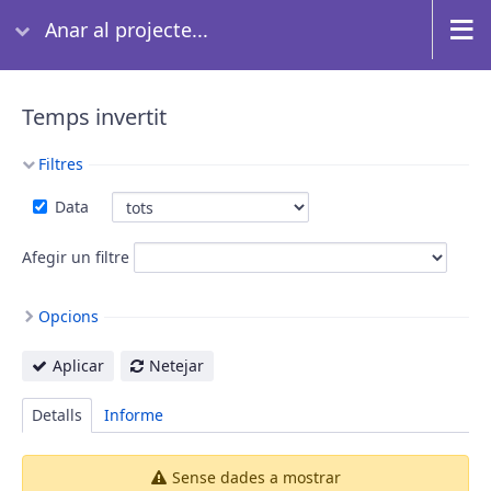
Anar al projecte...
Temps invertit
Filtres
Data
Afegir un filtre
Opcions
Aplicar
Netejar
Detalls
Informe
Sense dades a mostrar