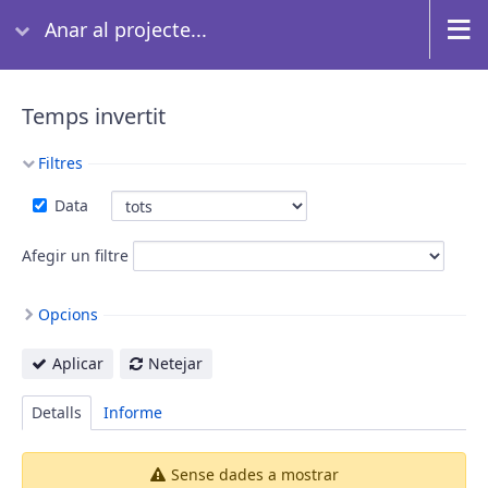
Anar al projecte...
Temps invertit
Filtres
Data
Afegir un filtre
Opcions
Aplicar
Netejar
Detalls
Informe
Sense dades a mostrar