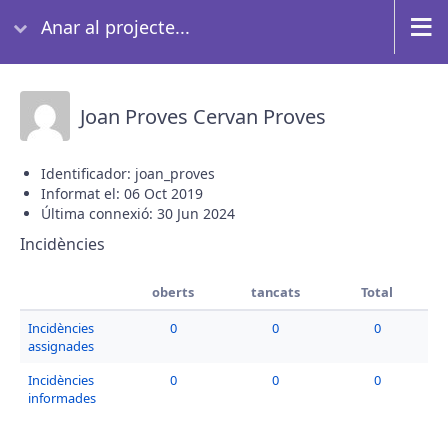
Anar al projecte...
Joan Proves Cervan Proves
Identificador: joan_proves
Informat el: 06 Oct 2019
Última connexió: 30 Jun 2024
Incidències
oberts
tancats
Total
Incidències
0
0
0
assignades
Incidències
0
0
0
informades