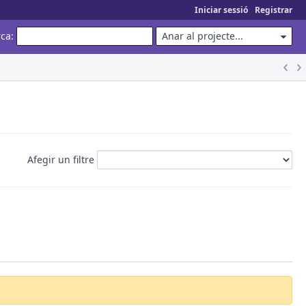
Iniciar sessió
Registrar
rca
:
Anar al projecte...
Afegir un filtre